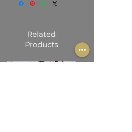
Contém 0% de poliéster reciclado
simples: nenhuma peça é feita sem
Em conformidade com o
Contém 0% de substâncias
propósito. Obrigado por fazer parte
Regulamento Geral de Segurança
perigosas
desta escolha responsável.
de Produtos (GPSR) da União
Europeia
Na ONWILD garantimos que todos os
Related
nossos produtos de consumo são
Products
seguros e cumprem integralmente as
normas da União Europeia. Para
qualquer questão relacionada com
segurança ou conformidade, contacte-
nos em info@onwild.net ou escreva
para: Rua Dr. José Saraiva, n.º 12,
1800 Lisboa, Portugal.