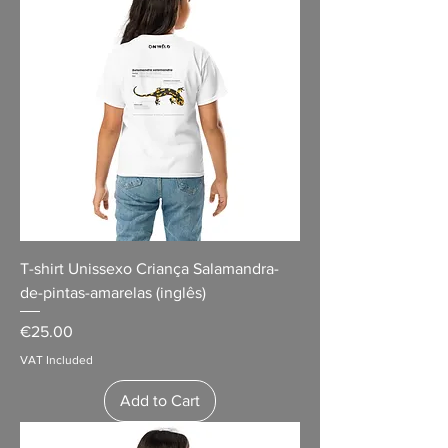
T-shirt Unissexo Criança Salamandra-
de-pintas-amarelas (inglês)
Price
€25.00
VAT Included
Add to Cart