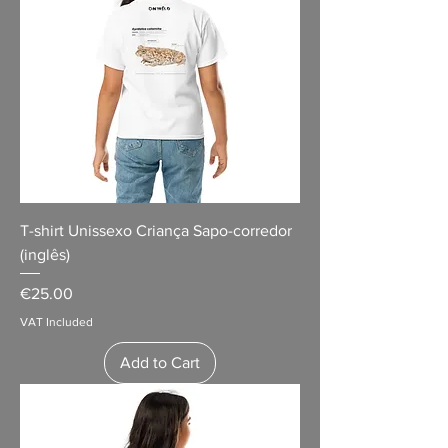
T-shirt Unissexo Criança Sapo-corredor
(inglês)
Price
€25.00
VAT Included
Add to Cart