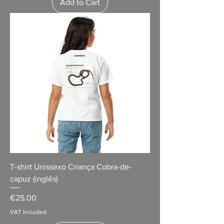
Add to Cart
T-shirt Unissexo Criança Cobra-de-
capuz (inglês)
Price
€25.00
VAT Included