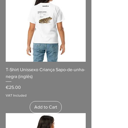
T-Shirt Unissexo Criança Sapo-de-unha-
negra (inglês)
Price
€25.00
VAT Included
Add to Cart