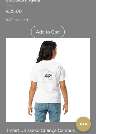
Price
€25.00
VAT Included
Add to Cart
T-shirt Unissexo Criança Carabus