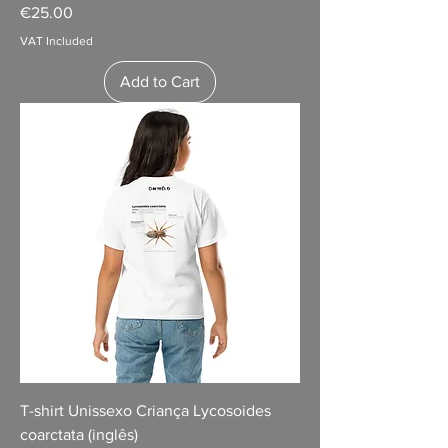
Price
€25.00
VAT Included
Add to Cart
T-shirt Unissexo Criança Lycosoides
coarctata (inglês)