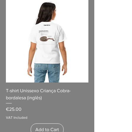
T-shirt Unissexo Criança Cobra-
bordalesa (inglês)
Price
€25.00
VAT Included
Add to Cart