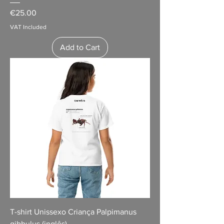
Price
€25.00
VAT Included
Add to Cart
T-shirt Unissexo Criança Palpimanus
gibbulus (inglês)