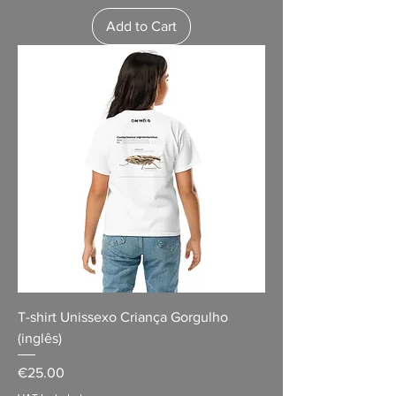
Add to Cart
T-shirt Unissexo Criança Gorgulho
(inglês)
Price
€25.00