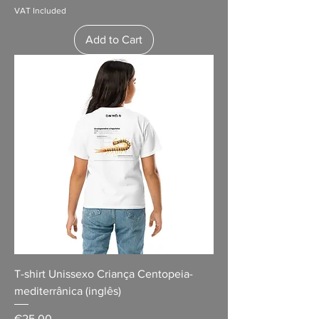
VAT Included
Add to Cart
T-shirt Unissexo Criança Centopeia-
mediterrânica (inglês)
Price
€25.00