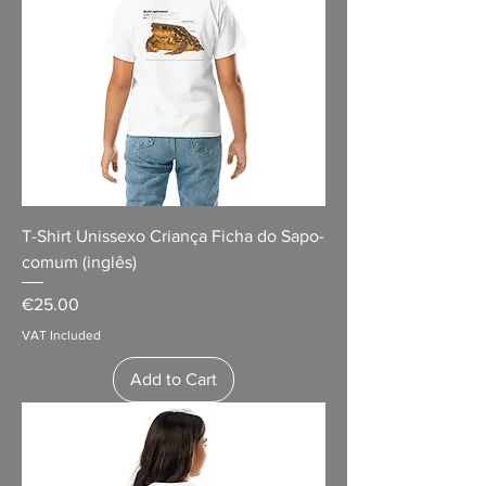
T-Shirt Unissexo Criança Ficha do Sapo-
comum (inglês)
Price
€25.00
VAT Included
Add to Cart