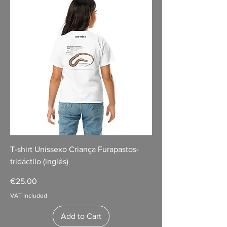
T-shirt Unissexo Criança Furapastos-
tridáctilo (inglês)
Price
€25.00
VAT Included
Add to Cart