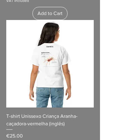
VAT Included
Add to Cart
T-shirt Unissexo Criança Aranha-
caçadora-vermelha (inglês)
Price
€25.00