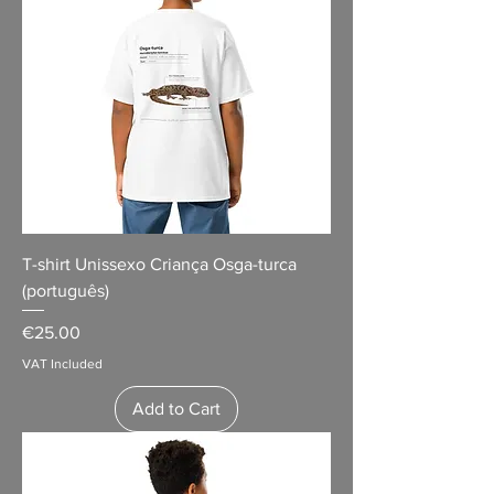
T-shirt Unissexo Criança Osga-turca
(português)
Price
€25.00
VAT Included
Add to Cart