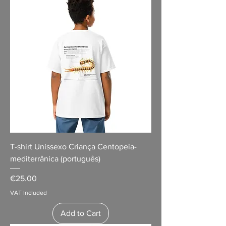
T-shirt Unissexo Criança Centopeia-
mediterrânica (português)
Price
€25.00
VAT Included
Add to Cart