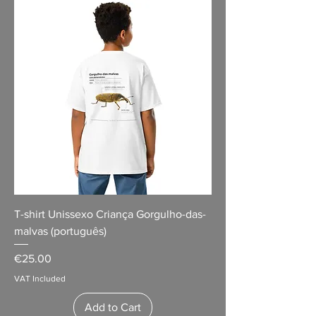
T-shirt Unissexo Criança Gorgulho-das-
malvas (português)
Price
€25.00
VAT Included
Add to Cart