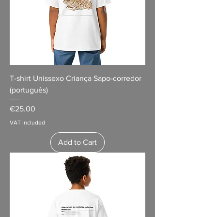
T-shirt Unissexo Criança Sapo-corredor
(português)
Price
€25.00
VAT Included
Add to Cart