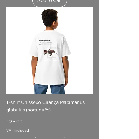
Add to Cart
T-shirt Unissexo Criança Palpimanus
gibbulus (português)
Price
€25.00
VAT Included