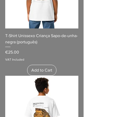
T-Shirt Unissexo Criança Sapo-de-unha-
negra (português)
Price
€25.00
VAT Included
Add to Cart