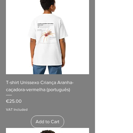
T-shirt Unissexo Criança Aranha-
caçadora-vermelha (português)
Price
€25.00
VAT Included
Add to Cart