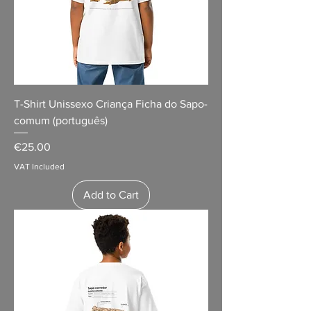
T-Shirt Unissexo Criança Ficha do Sapo-
comum (português)
Price
€25.00
VAT Included
Add to Cart