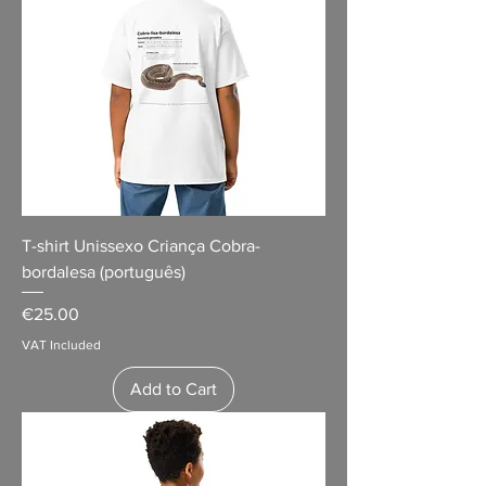
T-shirt Unissexo Criança Cobra-
bordalesa (português)
Price
€25.00
VAT Included
Add to Cart