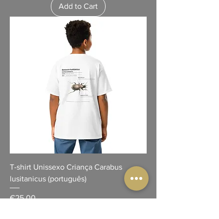
Add to Cart
T-shirt Unissexo Criança Carabus
lusitanicus (português)
Price
€25.00
VAT Included