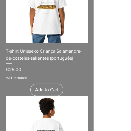
T-shirt Unissexo Criança Salamandra-
de-costelas-salientes (português)
Price
€25.00
VAT Included
Add to Cart