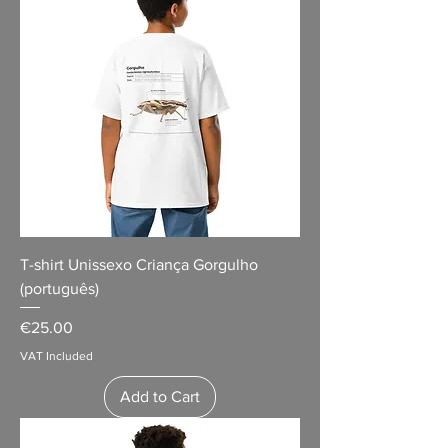
T-shirt Unissexo Criança Gorgulho
(português)
Price
€25.00
VAT Included
Add to Cart