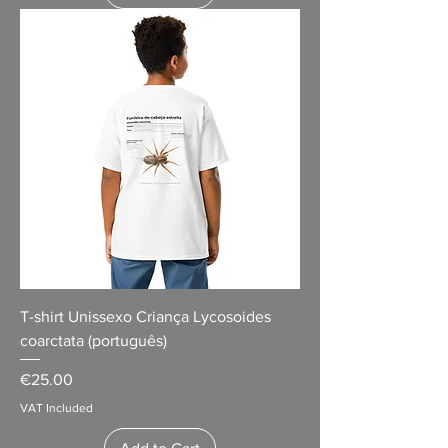
T-shirt Unissexo Criança Lycosoides
coarctata (português)
Price
€25.00
VAT Included