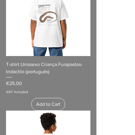
T-shirt Unissexo Criança Furapastos-
tridáctilo (português)
Price
€25.00
VAT Included
Add to Cart