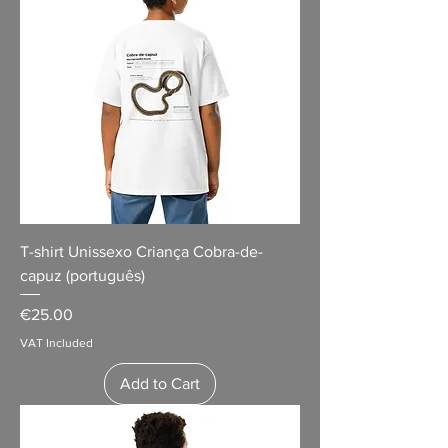
T-shirt Unissexo Criança Cobra-de-
capuz (português)
Price
€25.00
VAT Included
Add to Cart