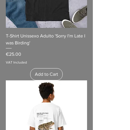
T-Shirt Unissexo Adulto 'Sorry I'm Late I
was Birding'
Price
€25.00
VAT Included
Add to Cart