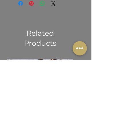
Contém 0% de poliéster reciclado
simples: nenhuma peça é feita sem
Em conformidade com o
Contém 0% de substâncias
propósito. Obrigado por fazer parte
Regulamento Geral de Segurança
perigosas
desta escolha responsável.
de Produtos (GPSR) da União
Europeia
Na ONWILD garantimos que todos os
Related
nossos produtos de consumo são
Products
seguros e cumprem integralmente as
normas da União Europeia. Para
qualquer questão relacionada com
segurança ou conformidade, contacte-
nos em info@onwild.net ou escreva
para: Rua Dr. José Saraiva, n.º 12,
1800 Lisboa, Portugal.