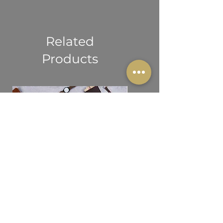
Regulamento Geral de Segurança
perigosas
desta escolha responsável.
de Produtos (GPSR) da União
Europeia
Na ONWILD garantimos que todos os
Related
nossos produtos de consumo são
Products
seguros e cumprem integralmente as
normas da União Europeia. Para
qualquer questão relacionada com
segurança ou conformidade, contacte-
nos em info@onwild.net ou escreva
para: Rua Dr. José Saraiva, n.º 12,
1800 Lisboa, Portugal.
T-Shirt Unissexo Adulto 'Sorry
Casaco com Capuz Unisse