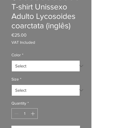
T-shirt Unissexo
Adulto Lycosoides
coarctata (inglês)
Price
€25.00
VAT Included
Color
*
Size
*
Quantity
*